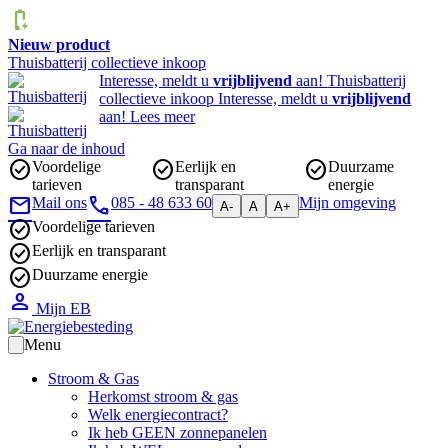
Nieuw product
Thuisbatterij collectieve inkoop
Interesse, meldt u
vrijblijvend
aan!
Thuisbatterij
collectieve inkoop
Interesse, meldt u
vrijblijvend
aan!
Lees meer
Ga naar de inhoud
Voordelige
Eerlijk en
Duurzame
tarieven
transparant
energie
Mail ons
085 - 48 633 60
Mijn omgeving
A-
A
A+
Voordelige tarieven
Eerlijk en transparant
Duurzame energie
Hoofdnavigatie
Mijn EB
Menu
Stroom & Gas
Herkomst stroom & gas
Welk energiecontract?
Ik heb GEEN zonnepanelen