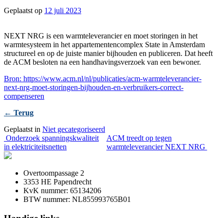
Geplaatst op
12 juli 2023
NEXT NRG is een warmteleverancier en moet storingen in het
warmtesysteem in het appartementencomplex State in Amsterdam
structureel en op de juiste manier bijhouden en publiceren. Dat heeft
de ACM besloten na een handhavingsverzoek van een bewoner.
Bron: https://www.acm.nl/nl/publicaties/acm-warmteleverancier-
next-nrg-moet-storingen-bijhouden-en-verbruikers-correct-
compenseren
← Terug
Geplaatst in
Niet gecategoriseerd
Bericht
Onderzoek spanningskwaliteit
ACM treedt op tegen
in elektriciteitsnetten
warmteleverancier NEXT NRG
navigatie
Overtoompassage 2
3353 HE Papendrecht
KvK nummer: 65134206
BTW nummer: NL855993765B01